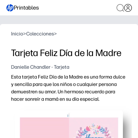
Printables
Inicio
>
Colecciones
>
Tarjeta Feliz Día de la Madre
Danielle Chandler - Tarjeta
Esta tarjeta Feliz Día de la Madre es una forma dulce
y sencilla para que los niños o cualquier persona
demuestren su amor. Un hermoso recuerdo para
hacer sonreír a mamá en su día especial.
Por qué funciona:
Puede imprimir, doblar y firmar en minutos, sin prepara
Obtienes un diseño apto para niños que es fácil de colo
Puede imprimir uno o un conjunto de clase completo, per