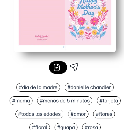
Crea un recuerdo pulido en papel o cartulina, listo para
#dia de la madre
#danielle chandler
#mamá
#menos de 5 minutos
#tarjeta
#todas las edades
#amor
#flores
#floral
#guapa
#rosa