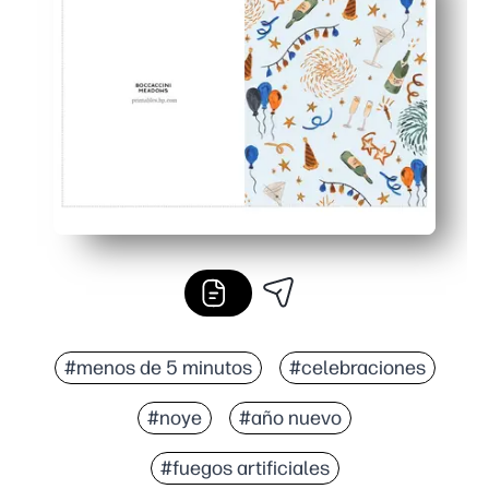
#menos de 5 minutos
#celebraciones
#noye
#año nuevo
#fuegos artificiales