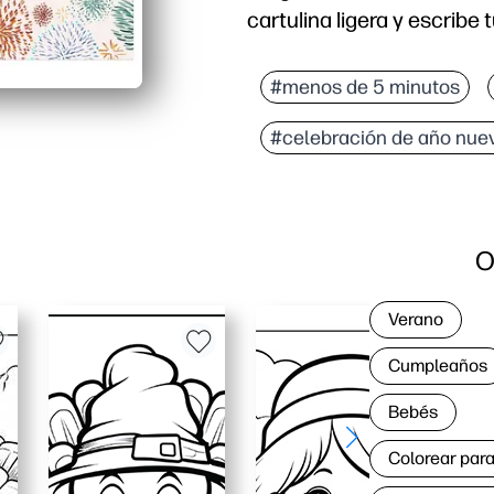
cartulina ligera y escribe 
#menos de 5 minutos
#celebración de año nue
O
Verano
Cumpleaños
Bebés
Colorear para