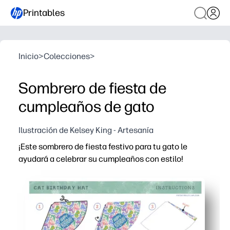
Printables
Inicio
>
Colecciones
>
Sombrero de fiesta de
cumpleaños de gato
Ilustración de Kelsey King - Artesanía
¡Este sombrero de fiesta festivo para tu gato le
ayudará a celebrar su cumpleaños con estilo!
Por qué funciona:
Imprime en casa en minutos - solo necesitas tijeras y ci
La plantilla ajustable se adapta a gatos pequeños a gra
Manualidades para niños que pueden hacer juntos: convie
Utilería perfecta: personaliza con el nombre de tu gato