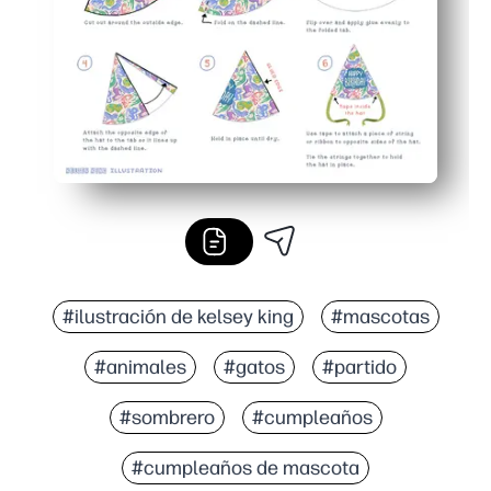
#ilustración de kelsey king
#mascotas
#animales
#gatos
#partido
#sombrero
#cumpleaños
#cumpleaños de mascota