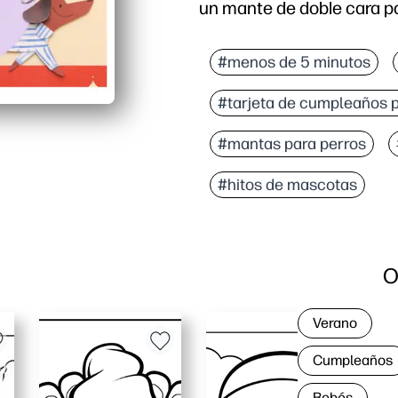
un mante de doble cara p
Por qué funciona:
Imprenta y listo: desca
#menos de 5 minutos
Diseño de doble cara pa
#tarjeta de cumpleaños 
Protege los pisos: atra
Se lamina maravillosame
#mantas para perros
#hitos de mascotas
O
Verano
Cumpleaños
Bebés