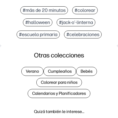
#más de 20 minutos
#colorear
#halloween
#jack-o'-linterna
#escuela primaria
#celebraciones
Otras colecciones
Verano
Cumpleaños
Bebés
Colorear para niños
Calendarios y Planificadores
Quizá también le interese…