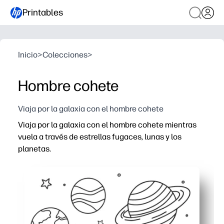
Printables
Inicio
>
Colecciones
>
Hombre cohete
Viaja por la galaxia con el hombre cohete
Viaja por la galaxia con el hombre cohete mientras
vuela a través de estrellas fugaces, lunas y los
planetas.
Por qué funciona:
Preparación cero: simplemente imprima y entregue a su
Los contornos gruesos y las formas simples crean contro
El tema del espacio despierte la imaginación, la narrac
Perfecto para el hogar, el aula o sobre la marcha: el art