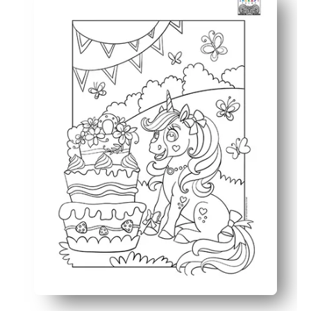
Las ilustraciones detalladas pero amigables construyen 
Uso versátil: mantas individuales, tarea de acabado temp
Mindfulness sin pantalla que te compra tiempo de confi