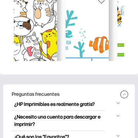
Preguntas frecuentes
¿HP Imprimibles es realmente gratis?
HP Printables ofrece más de 2.500
¿Necesito una cuenta para descargar e
imprimibles gratuitos para descargar e
imprimir?
imprimir. Explora páginas para colorear
Puede explorar e imprimir sin crear una
populares, hojas de trabajo de
¿Qué son los “Favoritos”?