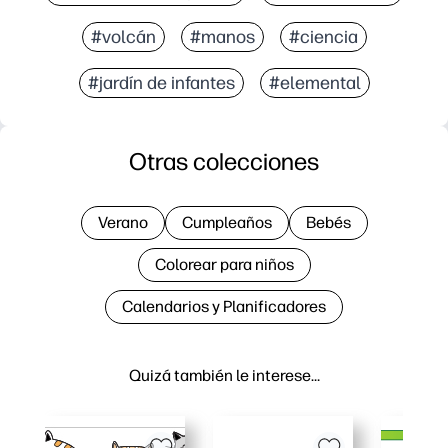
#volcán
#manos
#ciencia
#jardín de infantes
#elemental
Otras colecciones
Verano
Cumpleaños
Bebés
Colorear para niños
Calendarios y Planificadores
Quizá también le interese…