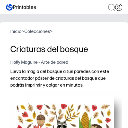
Printables
Inicio
>
Colecciones
>
Criaturas del bosque
Holly Maguire - Arte de pared
Lleva la magia del bosque a tus paredes con este
encantador póster de criaturas del bosque que
podrás imprimir y colgar en minutos.
Por qué funciona:
Configuración sin preparación: imprima en su impresora
Mantiene a los niños curiosos: amigos amigables del bo
Se adapta a cualquier espacio: perfecto para guarderías,
Flexible y reutilizable: imprima extras para varias ha