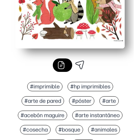
#imprimible
#hp imprimibles
#arte de pared
#póster
#arte
#acebón maguire
#arte instantáneo
#cosecha
#bosque
#animales