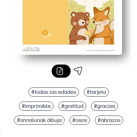
Ahorra tiempo y estrés: no hay tiendas de última hora, s
#todas las edades
#tarjeta
#imprimible
#gratitud
#gracias
#annalunak dibuja
#osos
#abrazos