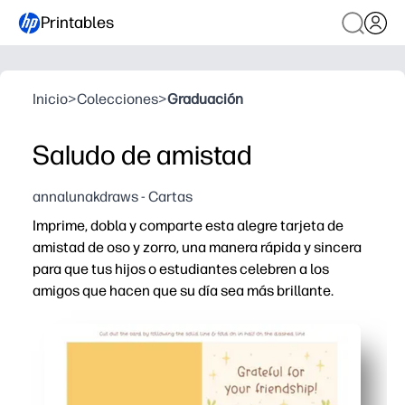
Printables
Inicio
>
Colecciones
>
Graduación
Saludo de amistad
annalunakdraws - Cartas
Imprime, dobla y comparte esta alegre tarjeta de
amistad de oso y zorro, una manera rápida y sincera
para que tus hijos o estudiantes celebren a los
amigos que hacen que su día sea más brillante.
Por qué funciona:
Cero preparación: imprime en papel liso o cartulina, dobla
Diseño aprobado por los jóvenes que motiva la escritura
Perfecto para aulas y familias - úselo para la semana 