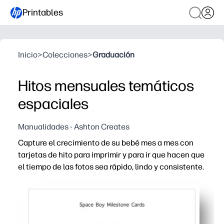
Printables
Inicio
>
Colecciones
>
Graduación
Hitos mensuales temáticos
espaciales
Manualidades - Ashton Creates
Capture el crecimiento de su bebé mes a mes con
tarjetas de hito para imprimir y para ir que hacen que
el tiempo de las fotos sea rápido, lindo y consistente.
Por qué funciona:
Cero preparación: simplemente imprima en casa y comi
Diseño listo para fotos: colores coordinados y gráficos
Flexible para su rutina: úselo como un simple utilero a