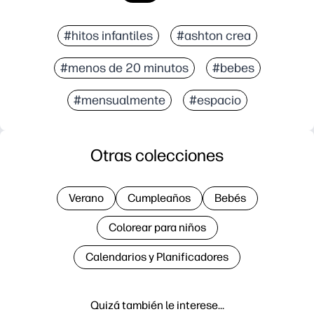
#hitos infantiles
#ashton crea
#menos de 20 minutos
#bebes
#mensualmente
#espacio
Otras colecciones
Verano
Cumpleaños
Bebés
Colorear para niños
Calendarios y Planificadores
Quizá también le interese…