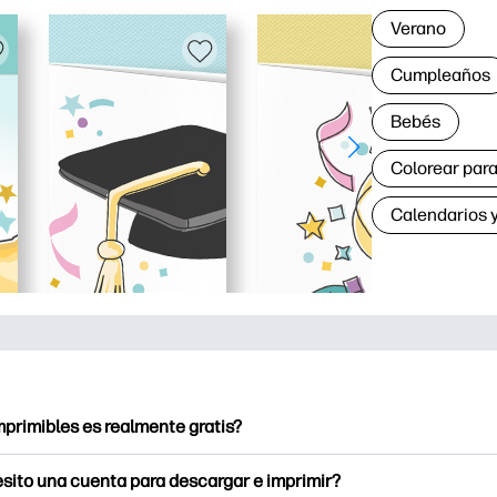
Verano
Cumpleaños
Bebés
Colorear para
Calendarios y
mprimibles es realmente gratis?
ntables ofrece más de 2.500 imprimibles gratuitos para descarg
sito una cuenta para descargar e imprimir?
a páginas para colorear populares, hojas de trabajo de aprendiz