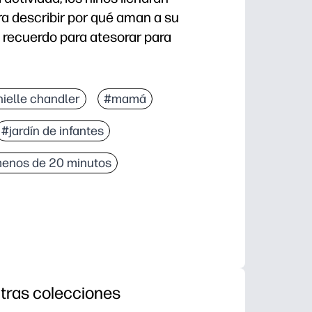
ra describir por qué aman a su
 recuerdo para atesorar para
grega crayones o lápices y estarás listo para una sin
ielle chandler
#mamá
s ayudan a su hijo a expresar sus sentimientos en pa
#jardín de infantes
es meter en una tarjeta o marco - un recuerdo que 
 el aula: uso para centros, terminadores rápidos o una 
enos de 20 minutos
tras colecciones