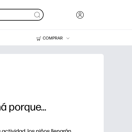
COMPRAR
Tinta, tóner y papel
Impresoras
 porque...
 actividad, los niños llenarán