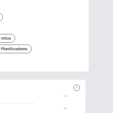
 niños
 Planificadores
ar e imprimir.
aje divertidas,