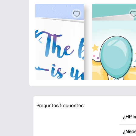
Preguntas frecuentes
¿HP I
HP Pri
¿Nece
Explor