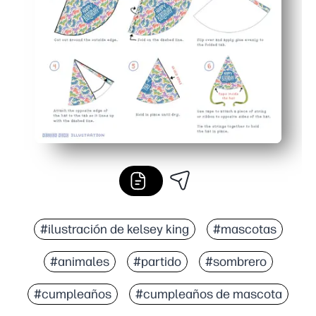
Diseño atrevido y listo para fotos que hace que las f
Vuelva a imprimir en cualquier momento para copias de
#ilustración de kelsey king
#mascotas
#animales
#partido
#sombrero
#cumpleaños
#cumpleaños de mascota