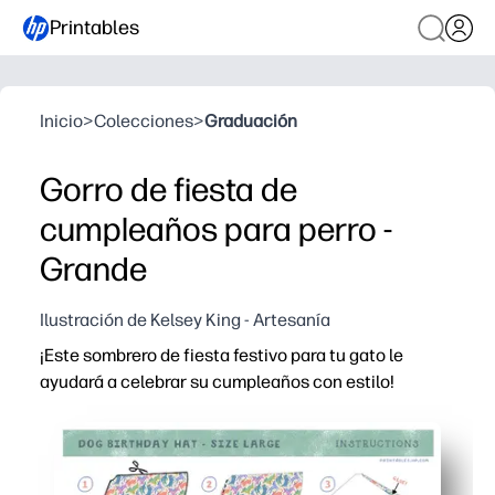
Printables
Inicio
>
Colecciones
>
Graduación
Gorro de fiesta de
cumpleaños para perro -
Grande
Ilustración de Kelsey King - Artesanía
¡Este sombrero de fiesta festivo para tu gato le
ayudará a celebrar su cumpleaños con estilo!
Por qué funciona:
Imprima, corte y cinta adhesiva: estará listo para la fie
Escala antes de imprimir para adaptarse cómodamente 