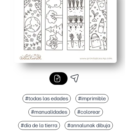
Resultados personalizados: los niños están ansiosos p
Versátil para clase, biblioteca o hogar: use papel regul
#todas las edades
#imprimible
#manualidades
#colorear
#día de la tierra
#annalunak dibuja