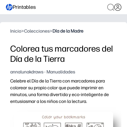
Printables
Inicio
>
Colecciones
>
Día de la Madre
Colorea tus marcadores del
Día de la Tierra
annalunakdraws - Manualidades
Celebre el Día de la Tierra con marcadores para
colorear su propio color que puede imprimir en
minutos, una forma divertida y eco-inteligente de
entusiasmar a los niños con la lectura.
Por qué funciona:
Sin preparación, solo imprime, coloree, corte y listo
Iconos y mensajes amigables con la Tierra suscitan co