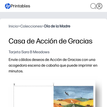
Printables
Inicio
>
Colecciones
>
Día de la Madre
Casa de Acción de Gracias
Tarjeta Sara B Meadows
Envíe cálidos deseos de Acción de Gracias con una
acogedora escena de cabaña que puede imprimir en
minutos.
Por qué funciona:
Imprimible sin preparación: simplemente imprima, doble 
La encantadora obra de arte de la cabaña otoñal crea
Habitación para escribir a mano tu mensaje - perfecto p
Imprime en papel estándar o A4 - fácil de recortar y resi