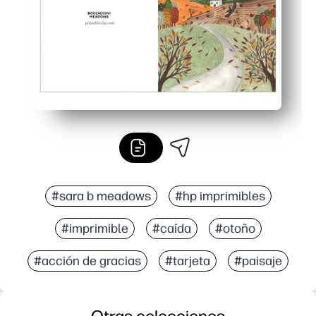
#sara b meadows
#hp imprimibles
#imprimible
#caída
#otoño
#acción de gracias
#tarjeta
#paisaje