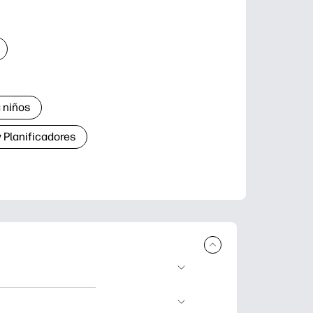
 niños
 Planificadores
ar e imprimir.
aje divertidas,