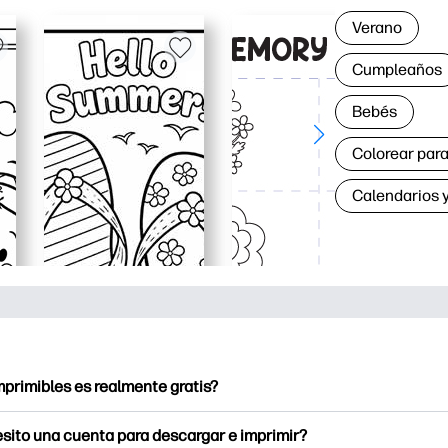
Verano
Cumpleaños
Bebés
Colorear para
Calendarios y
mprimibles es realmente gratis?
ntables ofrece más de 2.500 imprimibles gratuitos para descarg
sito una cuenta para descargar e imprimir?
a páginas para colorear populares, hojas de trabajo de aprendiz