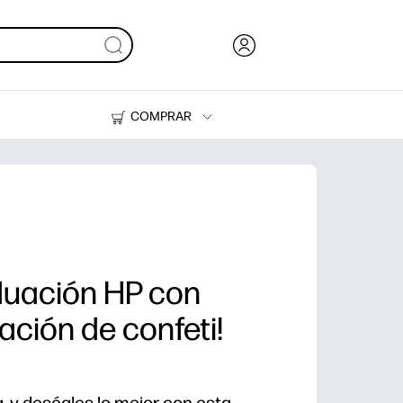
COMPRAR
Tinta, tóner y papel
Impresoras
duación HP con
ación de confeti!