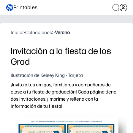
Printables
Inicio
>
Colecciones
>
Verano
Invitación a la fiesta de los
Grad
Ilustración de Kelsey King - Tarjeta
¡Invita a tus amigos, familiares y compañeros de
clase a tu fiesta de graduación! Cada página tiene
dos invitaciones. ¡Imprime y rellena con la
información de tu fiesta!
Por qué funciona:
Imprime en casa en minutos - cero preparación y no se 
Dos invitaciones por página significan menos cortes y u