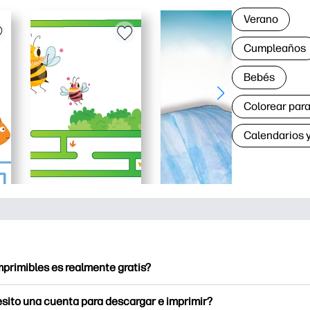
Verano
Cumpleaños
Bebés
Colorear para
Calendarios y
mprimibles es realmente gratis?
ntables ofrece más de 2.500 imprimibles gratuitos para descarg
sito una cuenta para descargar e imprimir?
a páginas para colorear populares, hojas de trabajo de aprendiz