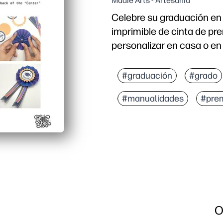
Madie Arts - Artesanía
Celebre su graduación en
imprimible de cinta de p
personalizar en casa o en
Por qué funciona:
Imprimible sin preparac
#graduación
#grado
Personalizable: agregue 
#manualidades
#pre
Artesanía amigable para
Uso versátil - perfecto 
O