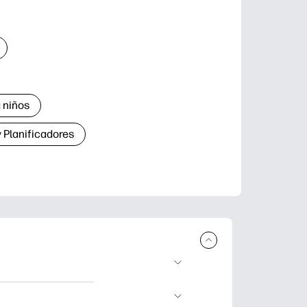
 niños
 Planificadores
ar e imprimir.
aje divertidas,