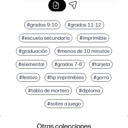
#grados 9-10
#grados 11-12
#escuela secundaria
#imprimible
#graduación
#menos de 10 minutos
#elemental
#grados 7-8
#tarjeta
#festivo
#hp imprimibles
#gorra
#tabla de mortero
#diploma
#sobre a juego
Otras colecciones