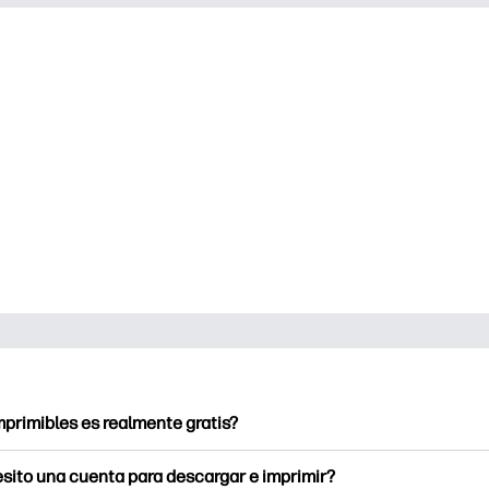
mprimibles es realmente gratis?
ntables ofrece más de 2.500 imprimibles gratuitos para descarg
sito una cuenta para descargar e imprimir?
a páginas para colorear populares, hojas de trabajo de aprendiz