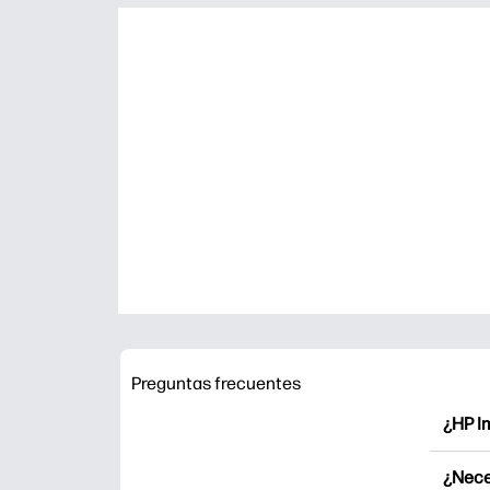
Preguntas frecuentes
¿HP I
HP Pri
¿Nece
Explor