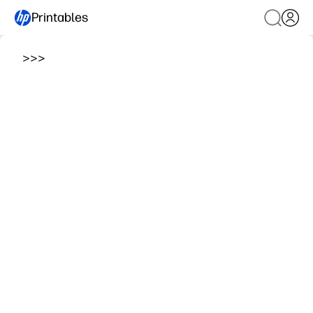
Printables
>
>
>