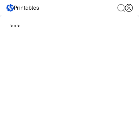
Printables
>
>
>