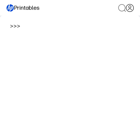
Printables
>
>
>