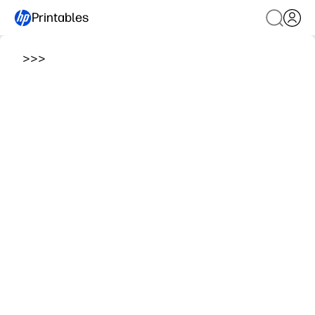
Printables
>
>
>