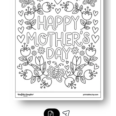
Ontwikkelt vaardigheden - je ondersteunt de fijne motor
Is een aandenken - je maakt er een kaart van of lijst ee