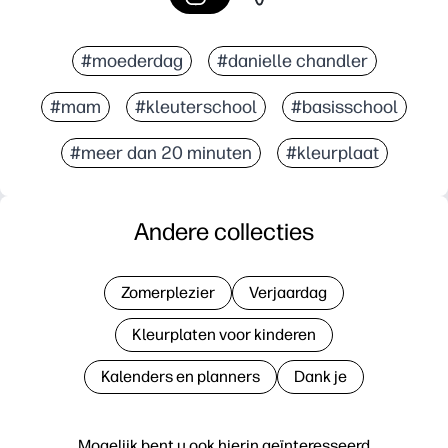
#moederdag
#danielle chandler
#mam
#kleuterschool
#basisschool
#meer dan 20 minuten
#kleurplaat
Andere collecties
Zomerplezier
Verjaardag
Kleurplaten voor kinderen
Kalenders en planners
Dank je
Mogelijk bent u ook hierin geïnteresseerd