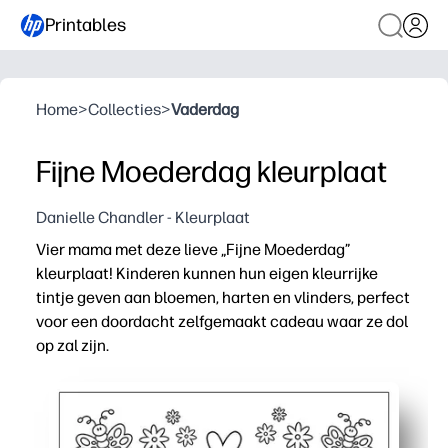
Printables
Home
>
Collecties
>
Vaderdag
Fijne Moederdag kleurplaat
Danielle Chandler - Kleurplaat
Vier mama met deze lieve „Fijne Moederdag”
kleurplaat! Kinderen kunnen hun eigen kleurrijke
tintje geven aan bloemen, harten en vlinders, perfect
voor een doordacht zelfgemaakt cadeau waar ze dol
op zal zijn.
Waarom het werkt:
Print-and-Go: je hoeft alleen maar op afdrukken te druk
Geschikt voor alle leeftijden - je leerlingen genieten va