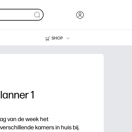
SHOP
Inkt en toner
Printers
anner 1
dag van de week het
schillende kamers in huis bij.