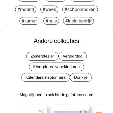
#maand
#week
#schoonmaken
#kamer
#huis
#klein bedrijf
Andere collecties
Zomerplezier
Verjaardag
Kleurplaten voor kinderen
Kalenders en planners
Dank je
Mogelijk bent u ook hierin geïnteresseerd