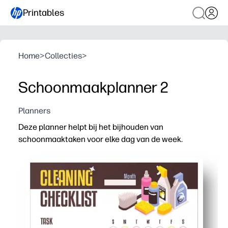
Printables
Home
>
Collecties
>
Schoonmaakplanner 2
Planners
Deze planner helpt bij het bijhouden van
schoonmaaktaken voor elke dag van de week.
Waarom het werkt:
Print-and-Go - geen installatie vereist - u kunt het binn
Zo blijft iedereen op één lijn: jij, kinderen, huisgenot
Flexibele indeling - pas kamers, taken en frequentie aan u
Zorgt voor gezonde gewoontes: checkboxes maken vooru