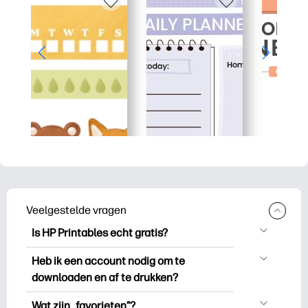
Veelgestelde vragen
Is HP Printables echt gratis?
HP Printables biedt meer dan 2.500
Heb ik een account nodig om te
gratis printables om te downloaden en
downloaden en af te drukken?
uit te drukken. Ontdek populaire
Je kunt ontdekken en printen zonder een
kleurplaten, leuke leerwerkbladen,
Wat zijn „favorieten”?