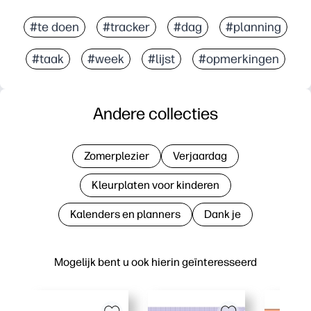
#te doen
#tracker
#dag
#planning
#taak
#week
#lijst
#opmerkingen
Andere collecties
Zomerplezier
Verjaardag
Kleurplaten voor kinderen
Kalenders en planners
Dank je
Mogelijk bent u ook hierin geïnteresseerd