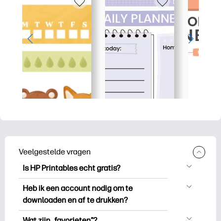
Veelgestelde vragen
Is HP Printables echt gratis?
HP Printables biedt meer dan 2.500
Heb ik een account nodig om te
gratis printables om te downloaden en
downloaden en af te drukken?
uit te drukken. Ontdek populaire
Je kunt ontdekken en printen zonder een
kleurplaten, leuke leerwerkbladen,
Wat zijn „favorieten”?