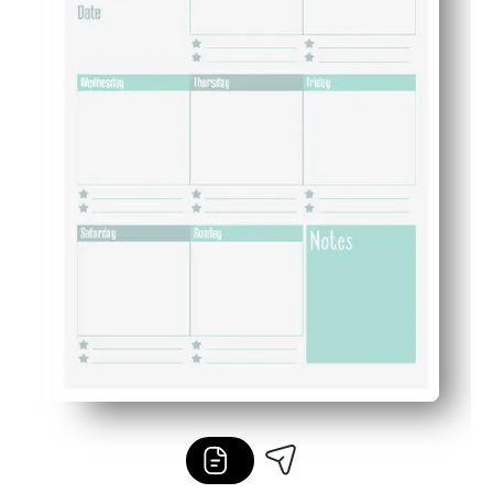
Flexibel ontwerp: gebruik het voor huiswerk, maaltijden,