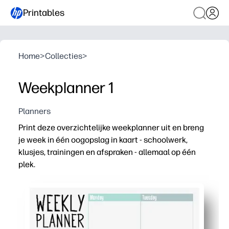
Printables
Home
>
Collecties
>
Weekplanner 1
Planners
Print deze overzichtelijke weekplanner uit en breng
je week in één oogopslag in kaart - schoolwerk,
klusjes, trainingen en afspraken - allemaal op één
plek.
Waarom het werkt:
Eenvoudig voor te bereiden, gewoon elke dag afdrukken,
Opgeruimde indeling: dankzij de ruime vakken kunnen 
Verhoogt de onafhankelijkheid - helpt kinderen om thui