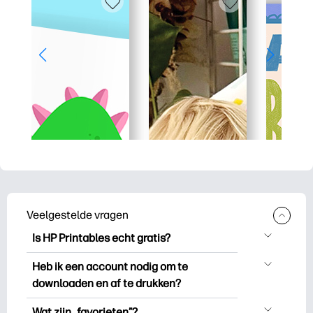
Veelgestelde vragen
Is HP Printables echt gratis?
HP Printables biedt meer dan 2.500
Heb ik een account nodig om te
gratis printables om te downloaden en
downloaden en af te drukken?
uit te drukken. Ontdek populaire
Je kunt ontdekken en printen zonder een
kleurplaten, leuke leerwerkbladen,
Wat zijn „favorieten”?