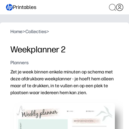
Printables
Home
>
Collecties
>
Weekplanner 2
Planners
Zet je week binnen enkele minuten op schema met
deze afdrukbare weekplanner - je hoeft hem alleen
maar af te drukken, in te vullen en op een plek te
plaatsen waar iedereen hem kan zien.
Waarom het werkt:
Installatie zonder voorbereiding: u hoeft alleen maar af
Duidelijke wekelijkse weergave - dagelijkse secties help
Zorgt voor onafhankelijkheid - kinderen checken priorit