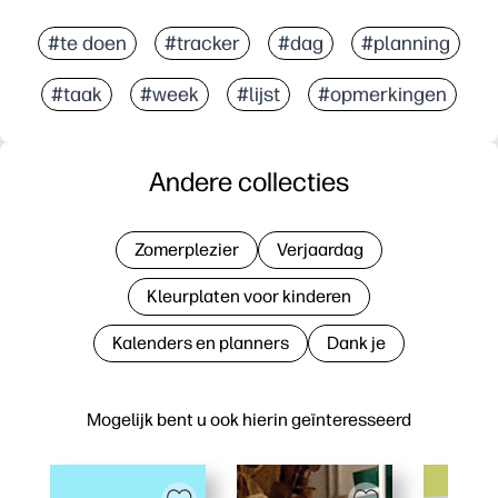
#te doen
#tracker
#dag
#planning
#taak
#week
#lijst
#opmerkingen
Andere collecties
Zomerplezier
Verjaardag
Kleurplaten voor kinderen
Kalenders en planners
Dank je
Mogelijk bent u ook hierin geïnteresseerd