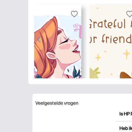
Veelgestelde vragen
Is HP 
HP Pri
Heb i
drukk