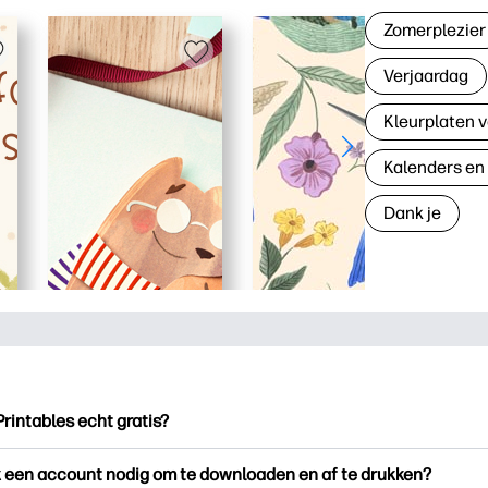
Zomerplezier
Verjaardag
Kleurplaten v
Kalenders en
Dank je
Printables echt gratis?
ntables biedt meer dan 2.500 gratis printables om te downloade
k een account nodig om te downloaden en af te drukken?
en. Ontdek populaire kleurplaten, leuke leerwerkbladen, knutse