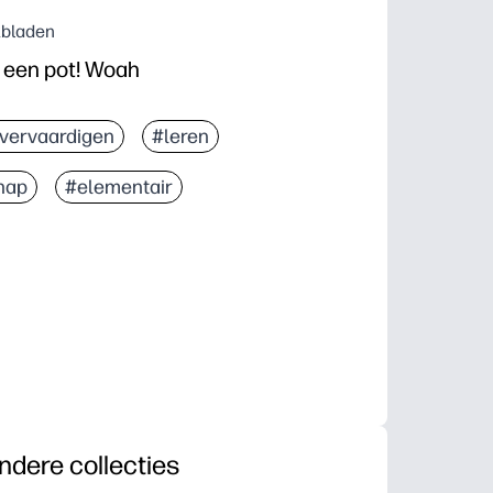
kbladen
n een pot! Woah
vervaardigen
#leren
hap
#elementair
ndere collecties