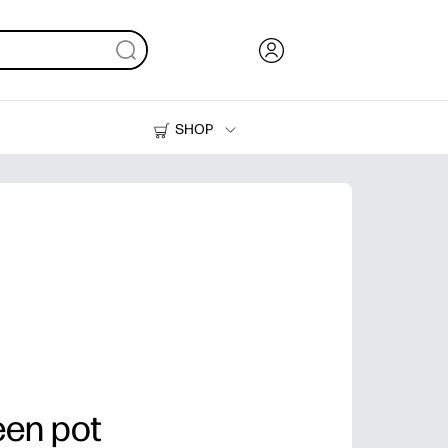
SHOP
Inkt en toner
Printers
 een pot