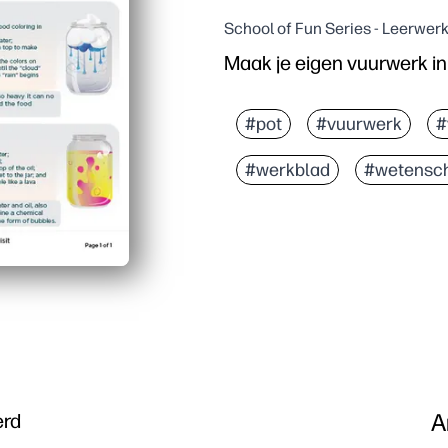
School of Fun Series - Leerwer
Maak je eigen vuurwerk i
#pot
#vuurwerk
#
#werkblad
#wetensc
A
erd