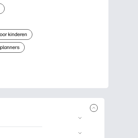
oor kinderen
 planners
n en uit te
lwerkjes en kaarten