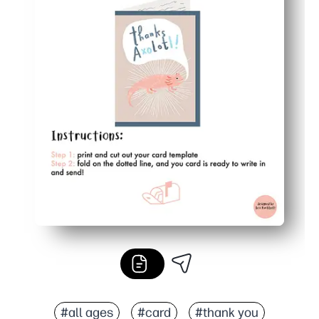
#all ages
#card
#thank you