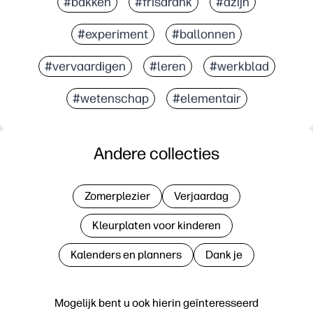
#bakken
#frisdrank
#azijn
#experiment
#ballonnen
#vervaardigen
#leren
#werkblad
#wetenschap
#elementair
Andere collecties
Zomerplezier
Verjaardag
Kleurplaten voor kinderen
Kalenders en planners
Dank je
Mogelijk bent u ook hierin geïnteresseerd