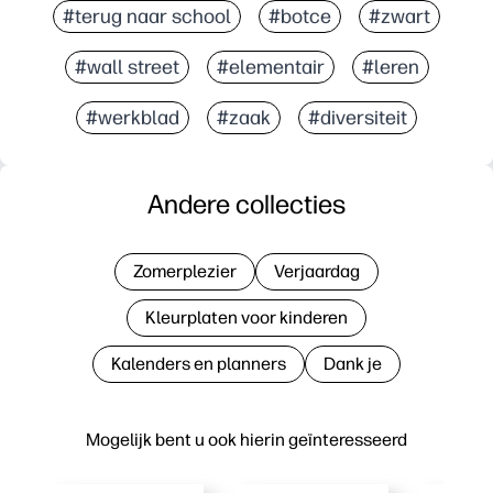
#terug naar school
#botce
#zwart
#wall street
#elementair
#leren
#werkblad
#zaak
#diversiteit
Andere collecties
Zomerplezier
Verjaardag
Kleurplaten voor kinderen
Kalenders en planners
Dank je
Mogelijk bent u ook hierin geïnteresseerd