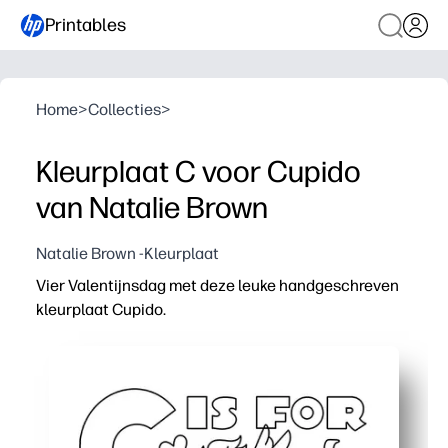
Printables
Home
>
Collecties
>
Kleurplaat C voor Cupido
van Natalie Brown
Natalie Brown -Kleurplaat
Vier Valentijnsdag met deze leuke handgeschreven
kleurplaat Cupido.
Waarom het werkt:
Print-and-Go: geen voorbereiding, je hebt al spullen die je
Houdt kinderen betrokken terwijl ze oefenen met de fij
Versterkt de letterherkenning met C-is-for-Cupid-formul
Flexibel voor feestjes, centra of rustige downtime: eenv