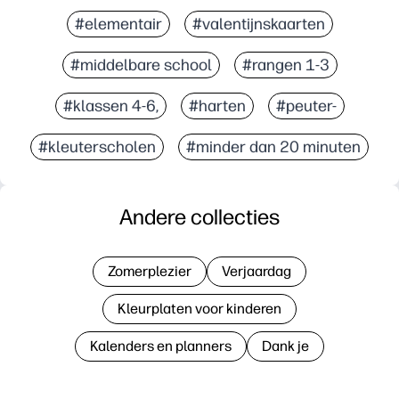
#elementair
#valentijnskaarten
#middelbare school
#rangen 1-3
#klassen 4-6,
#harten
#peuter-
#kleuterscholen
#minder dan 20 minuten
Andere collecties
Zomerplezier
Verjaardag
Kleurplaten voor kinderen
Kalenders en planners
Dank je