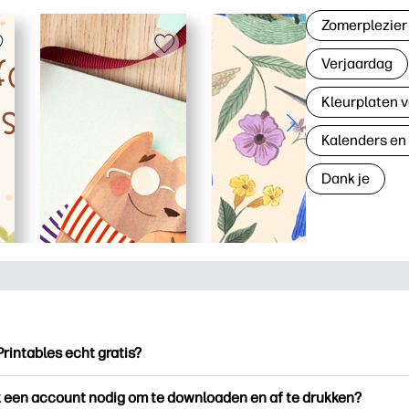
Zomerplezier
Verjaardag
Kleurplaten v
Kalenders en
Dank je
Printables echt gratis?
ntables biedt meer dan 2.500 gratis printables om te downloade
k een account nodig om te downloaden en af te drukken?
en. Ontdek populaire kleurplaten, leuke leerwerkbladen, knutse