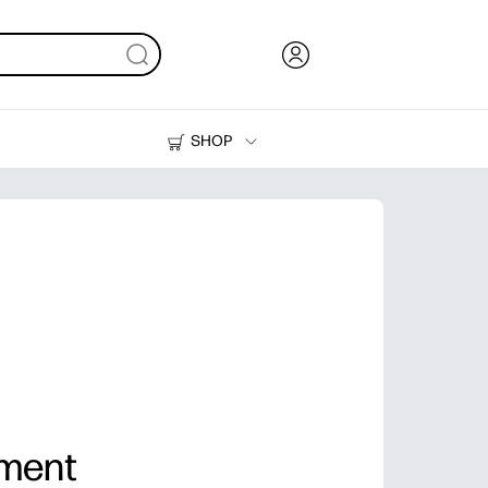
SHOP
Inkt en toner
Printers
iment