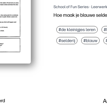
School of Fun Series - Leerwer
Hoe maak je blauwe selder
#de kleinigjes leren
#
#selderij
#blauw
A
erd