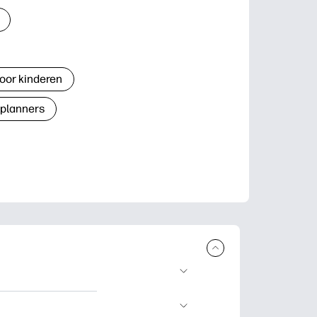
oor kinderen
 planners
n en uit te
lwerkjes en kaarten