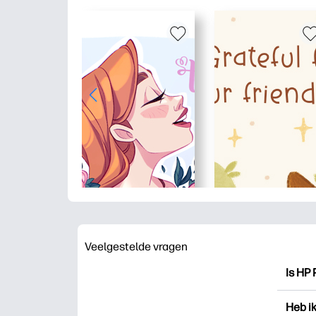
Veelgestelde vragen
Is HP 
HP Pri
Heb i
drukk