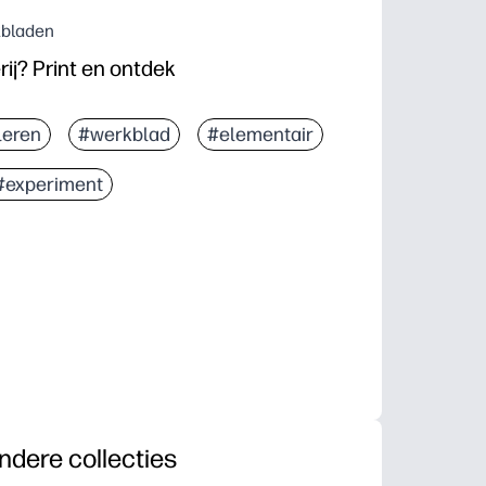
kbladen
ij? Print en ontdek
leren
#werkblad
#elementair
#experiment
ndere collecties