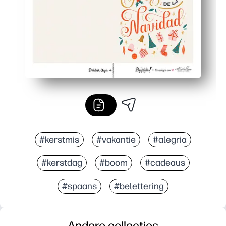
#kerstmis
#vakantie
#alegria
#kerstdag
#boom
#cadeaus
#spaans
#belettering
Andere collecties