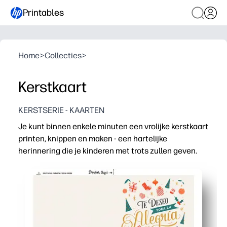
Printables
Home
>
Collecties
>
Kerstkaart
KERSTSERIE - KAARTEN
Je kunt binnen enkele minuten een vrolijke kerstkaart
printen, knippen en maken - een hartelijke
herinnering die je kinderen met trots zullen geven.
Waarom het werkt:
Knutselen zonder voorbereiding: gewoon op karton afdr
Kindvriendelijk ontwerp nodigt uit tot kleuren en decore
Perfect voor klaslokalen, gezinsavonden en cadeautjes 
Ontwikkelt vaardigheden en verspreidt tegelijkertijd vro