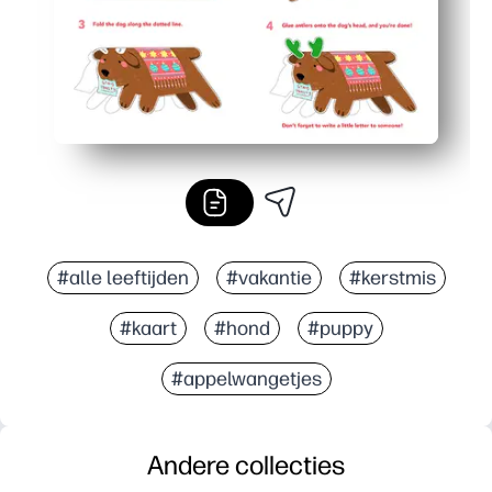
#alle leeftijden
#vakantie
#kerstmis
#kaart
#hond
#puppy
#appelwangetjes
Andere collecties