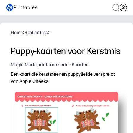
Printables
Home
>
Collecties
>
Puppy-kaarten voor Kerstmis
Magic Made printbare serie - Kaarten
Een kaart die kerstsfeer en puppyliefde verspreidt
van Apple Cheeks.
Waarom het werkt:
Je kunt binnen enkele minuten printen, knippen en vouw
Schattige puppy-illustratie verrukt kinderen en gezinnen 
De lege binnenkant biedt je ruimte om notities, bedankj
Ontworpen voor thuisprinters: werkt op letter of A4, me