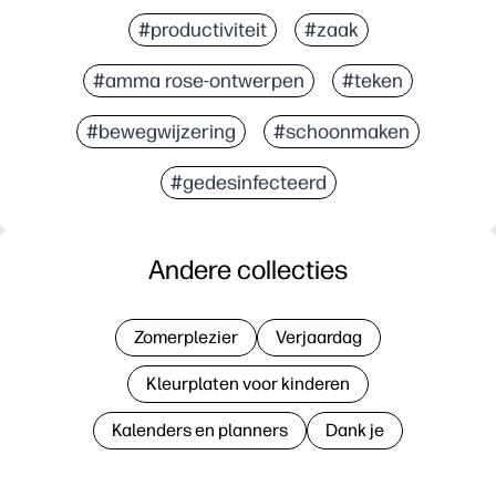
#productiviteit
#zaak
#amma rose-ontwerpen
#teken
#bewegwijzering
#schoonmaken
#gedesinfecteerd
Andere collecties
Zomerplezier
Verjaardag
Kleurplaten voor kinderen
Kalenders en planners
Dank je