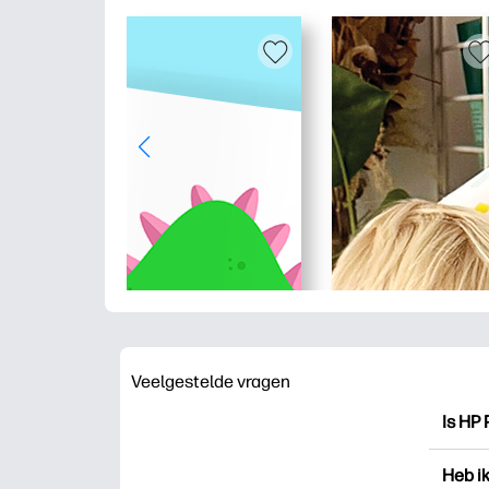
Veelgestelde vragen
Is HP 
HP Pri
Heb i
drukk