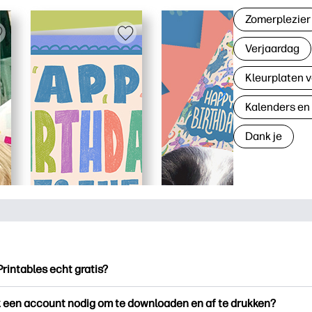
Zomerplezier
Verjaardag
Kleurplaten v
Kalenders en
Dank je
Printables echt gratis?
ntables biedt meer dan 2.500 gratis printables om te downloade
k een account nodig om te downloaden en af te drukken?
en. Ontdek populaire kleurplaten, leuke leerwerkbladen, knutse