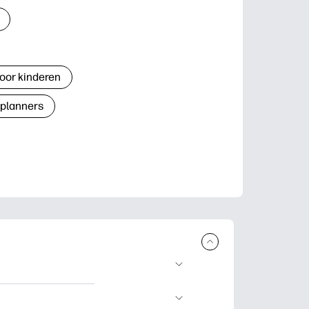
oor kinderen
 planners
n en uit te
lwerkjes en kaarten