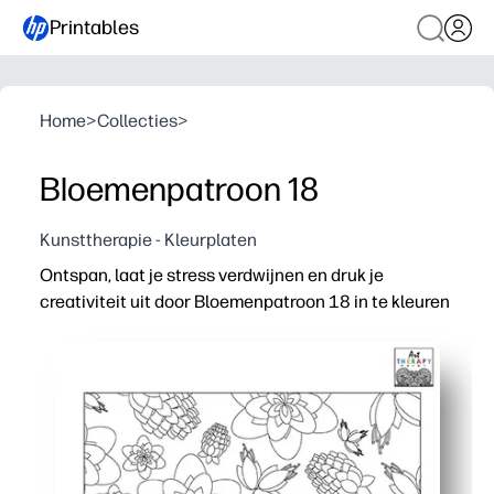
Printables
Home
>
Collecties
>
Bloemenpatroon 18
Kunsttherapie - Kleurplaten
Ontspan, laat je stress verdwijnen en druk je
creativiteit uit door Bloemenpatroon 18 in te kleuren
Waarom het werkt:
Gewoon printen en aan de slag - geen voorbereiding voo
Ingewikkelde bloemen geven je hersenen een zachte focu
Werkt met potloden, stiften of gelpennen - scherpe lij
Steeds opnieuw afdrukken - delen met familie, bakken di