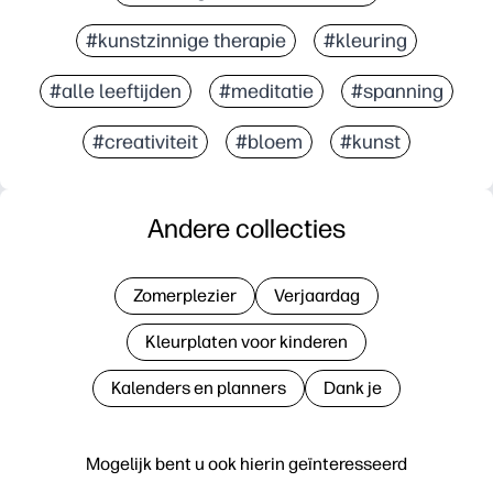
#kunstzinnige therapie
#kleuring
#alle leeftijden
#meditatie
#spanning
#creativiteit
#bloem
#kunst
Andere collecties
Zomerplezier
Verjaardag
Kleurplaten voor kinderen
Kalenders en planners
Dank je
Mogelijk bent u ook hierin geïnteresseerd