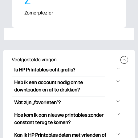
Z
Zomerplezier
Veelgestelde vragen
Is HP Printables echt gratis?
HP Printables biedt meer dan 2.500
Heb ik een account nodig om te
gratis printables om te downloaden en
downloaden en af te drukken?
uit te drukken. Ontdek populaire
Je kunt ontdekken en printen zonder een
kleurplaten, leuke leerwerkbladen,
Wat zijn „favorieten”?
account aan te maken. Maar als u zich
knutselwerkjes en kaarten voor speciale
Favorieten is je persoonlijke voorraad
aanmeldt, kunt u uw favoriete printables
Hoe kom ik aan nieuwe printables zonder
gelegenheden, planners, kalenders en
favoriete printables. Als u een bepaald
opslaan en deze gemakkelijk
constant terug te komen?
meer.
afdrukbaar bestand wilt
terugvinden onder „Favorieten”.
U kunt
zich inschrijven op
de HP
bookmarken/opslaan, klikt u gewoon op
Kan ik HP Printables delen met vrienden of
Sommige premiumcollecties kunt u