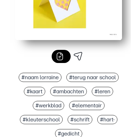
#naam lorraine
#terug naar school
#kaart
#ambachten
#leren
#werkblad
#elementair
#kleuterschool
#schrift
#hart-
#gedicht