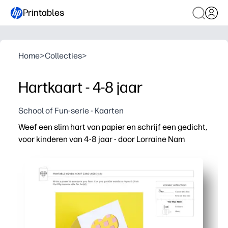
Printables
Home
>
Collecties
>
Hartkaart - 4-8 jaar
School of Fun-serie - Kaarten
Weef een slim hart van papier en schrijf een gedicht,
voor kinderen van 4-8 jaar - door Lorraine Nam
Waarom het werkt:
Je print, knipt en weeft in enkele minuten - zonder voo
Je krijgt een praktische taak die zorgt voor fijne motor
Je begint met schrijven met de gedichtprompt - kinder
Je kunt het thuis of in de klas gebruiken voor feesten of