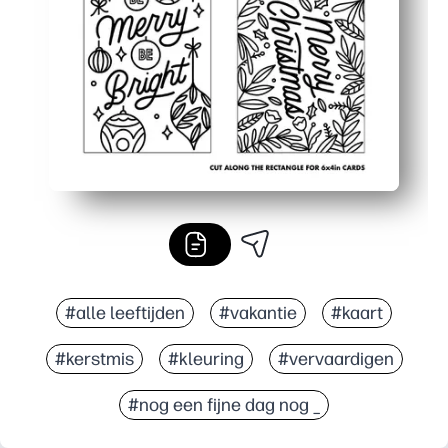
Maak er zoveel als je nodig hebt - gecoördineerde ontwe
#alle leeftijden
#vakantie
#kaart
#kerstmis
#kleuring
#vervaardigen
#nog een fijne dag nog _