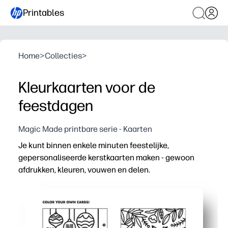
Printables
Home
>
Collecties
>
Kleurkaarten voor de
feestdagen
Magic Made printbare serie - Kaarten
Je kunt binnen enkele minuten feestelijke,
gepersonaliseerde kerstkaarten maken - gewoon
afdrukken, kleuren, vouwen en delen.
Waarom het werkt:
Geen voorbereiding: pagina's die u direct kunt afdrukken
Houdt kinderen betrokken - schermvrije kleuren die creat
Multifunctioneel - te gebruiken als begroetingen, cade