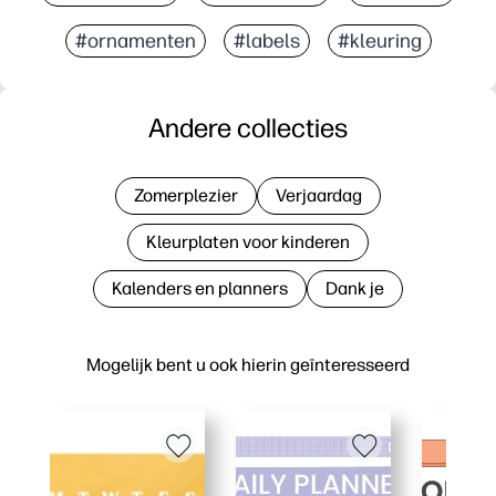
#ornamenten
#labels
#kleuring
Andere collecties
Zomerplezier
Verjaardag
Kleurplaten voor kinderen
Kalenders en planners
Dank je
Mogelijk bent u ook hierin geïnteresseerd