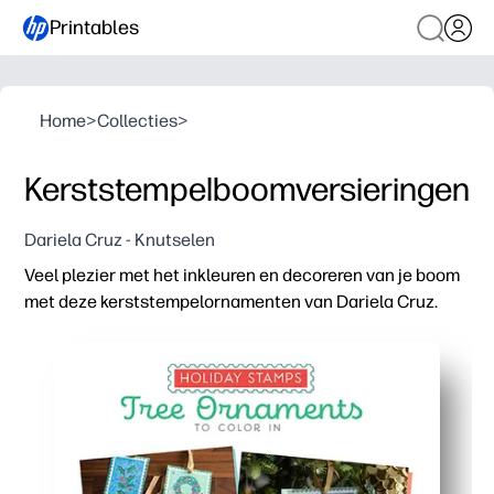
Printables
Home
>
Collecties
>
Kerststempelboomversieringen
Dariela Cruz - Knutselen
Veel plezier met het inkleuren en decoreren van je boom
met deze kerststempelornamenten van Dariela Cruz.
Waarom het werkt:
Knutselen om mee te nemen: voeg gewoon kleurpotloden, 
Betrek kinderen van alle leeftijden met ontwerpen in kleu
Ontwikkelt fijne motoriek en creativiteit terwijl je je voor
Veelzijdig voor thuis, in de klas of op feestjes - personali