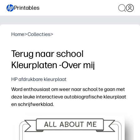
Printables
Home
>
Collecties
>
Terug naar school
Kleurplaten -Over mij
HP afdrukbare kleurplaat
Word enthousiast om weer naar school te gaan met
deze leuke interactieve autobiografische kleurplaat
en schrijfwerkblad.
Waarom het werkt:
Afdrukken zonder voorbereiding: je hoeft alleen maar o
Verhoogt het zelfvertrouwen - kinderen vieren wie ze zi
Bouwt een klasgemeenschap op - de perfecte ijsbreker 