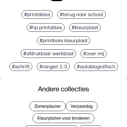
#printables
#terug naar school
#hp printables
#kleurplaat
#printbare kleurplaat
#afdrukbaar werkblad
#over mij
#schrift
#rangen 1-3
#autobiografisch
Andere collecties
Zomerplezier
Verjaardag
Kleurplaten voor kinderen