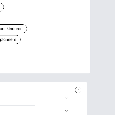
oor kinderen
 planners
n en uit te
lwerkjes en kaarten