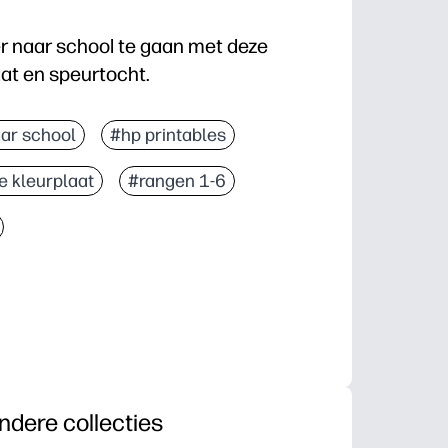
 naar school te gaan met deze
aat en speurtocht.
rweg - geen voorbereiding nodig, druk gewoon op prin
ar school
#hp printables
ing en gefocust - ze kleuren en zoeken naar schools
e kleurplaat
#rangen 1-6
 de eerste dag - een speelse ijsbreker die je helpt 
an - gebruik hem voor centra, vroege afrondingen, h
ndere collecties