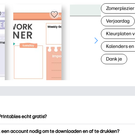
Zomerplezier
Verjaardag
Kleurplaten v
Kalenders en
Dank je
Printables echt gratis?
ntables biedt meer dan 2.500 gratis printables om te downloade
k een account nodig om te downloaden en af te drukken?
en. Ontdek populaire kleurplaten, leuke leerwerkbladen, knutse