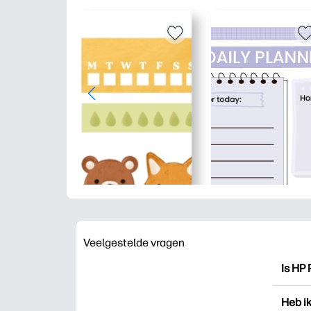
Veelgestelde vragen
Is HP 
HP Pri
Heb i
drukk