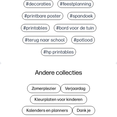
#decoraties
#feestplanning
#printbare poster
#spandoek
#printables
#bord voor de tuin
#terug naar school
#potlood
#hp printables
Andere collecties
Zomerplezier
Verjaardag
Kleurplaten voor kinderen
Kalenders en planners
Dank je