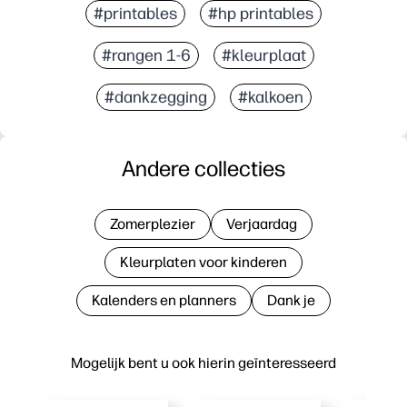
#printables
#hp printables
#rangen 1-6
#kleurplaat
#dankzegging
#kalkoen
Andere collecties
Zomerplezier
Verjaardag
Kleurplaten voor kinderen
Kalenders en planners
Dank je
Mogelijk bent u ook hierin geïnteresseerd