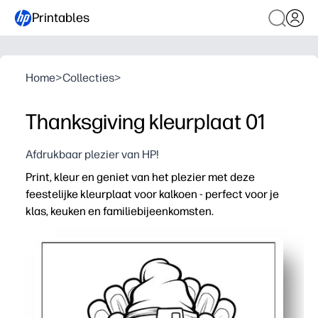
Printables
Home
>
Collecties
>
Thanksgiving kleurplaat 01
Afdrukbaar plezier van HP!
Print, kleur en geniet van het plezier met deze
feestelijke kleurplaat voor kalkoen - perfect voor je
klas, keuken en familiebijeenkomsten.
Waarom het werkt:
Print-and-Go-activiteit: geen instellingen nodig en werk
Ontwikkelt de fijne motoriek en focus terwijl kinderen 
Sparks vakantiegesprekken - gebruik de kalkoen om over
Veelzijdig te gebruiken: werk vroeg klaar, rusthoek, p