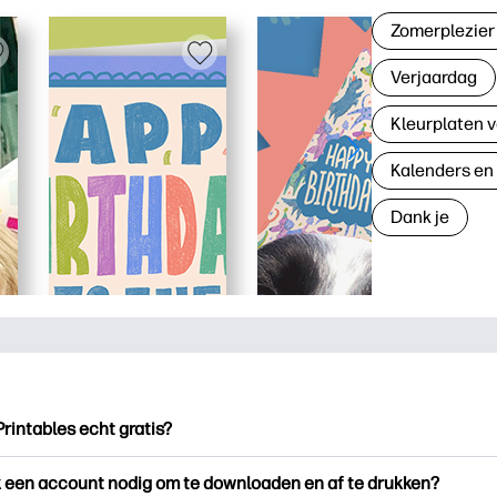
Zomerplezier
Verjaardag
Kleurplaten v
Kalenders en
Dank je
Printables echt gratis?
ntables biedt meer dan 2.500 gratis printables om te downloade
k een account nodig om te downloaden en af te drukken?
en. Ontdek populaire kleurplaten, leuke leerwerkbladen, knutse