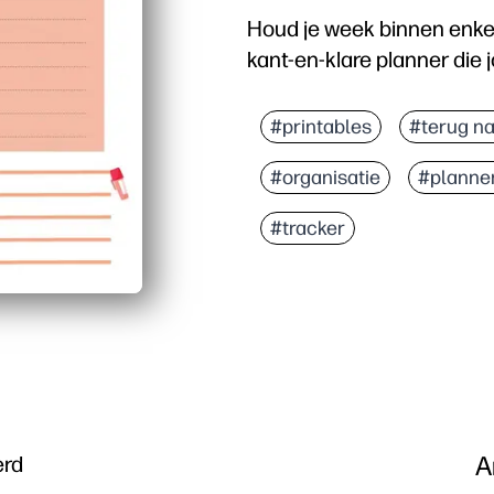
Houd je week binnen enke
kant-en-klare planner die j
Waarom het werkt:
Geen installatie: gewoo
#printables
#terug na
Dankzij de overzichtelij
#organisatie
#planne
Veelzijdig voor thuis, op
Herbruikbaar en deelbaa
#tracker
A
erd