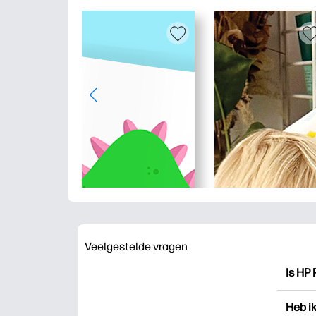
Veelgestelde vragen
Is HP 
HP Pri
Heb i
drukk