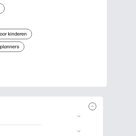
oor kinderen
 planners
n en uit te
lwerkjes en kaarten